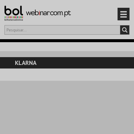
Olá,
iniciar sessão
PT
0
CARRINHO
KLARNA
EVENTOS
CARTÕES
PRODUTOS