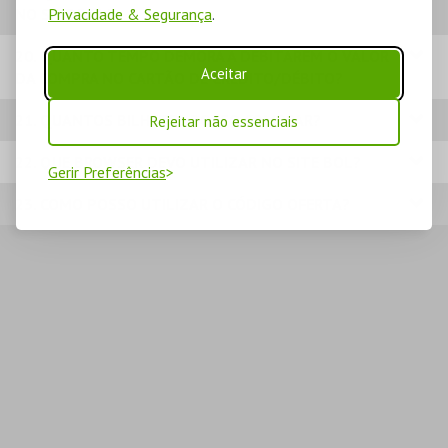
NO SITE BOL?
Privacidade & Segurança
.
20. QUANTO TEMPO DEMORA A DEBITAREM O VALOR
Aceitar
DA COMPRA NO CARTÃO DE CRÉDITO/DÉBITO?
21. QUANTOS BILHETES POSSO COMPRAR?
Rejeitar não essenciais
22. QUE BROWSER DEVO UTILIZAR NO SITE BOL?
Gerir Preferências
23. COMO POSSO UTILIZAR O CÓDIGO OFERTA?