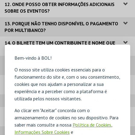
12. ONDE POSSO OBTER INFORMAÇÕES ADICIONAIS
SOBRE OS EVENTOS?
13. PORQUE NÃO TENHO DISPONÍVEL O PAGAMENTO
POR MULTIBANCO?
14. O BILHETE TEM UM CONTRIBUINTE E NOME QUE
NÃO O MEU.
Bem-vindo à BOL!
15. POSSO COMPRAR BILHETES NO PRÓPRIO DIA DO
EVENTO?
O nosso site utiliza cookies essenciais para o
funcionamento do site e, com o seu consentimento,
16. POSSO COMPRAR BILHETES PARA VÁRIOS
cookies que nos ajudam a personalizar a sua
EVENTOS?
experiência e a perceber como a plataforma é
utilizada pelos nossos visitantes.
17. POSSO DAR OS MEUS BILHETES A OUTRA PESSOA?
Ao clicar em "Aceitar" concorda com o
18. POSSO IMPRIMIR OS BILHETES A PRETO E
armazenamento de cookies no seu dispositivo. Para
BRANCO?
saber mais consulte a nossa
Política de Cookies
,
Informações Sobre Cookies
e
19. QUAIS OS MODOS DE PAGAMENTOS DISPONÍVEIS