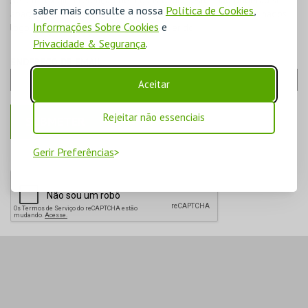
Se a lei exigir a retenção de alguns dados, estes não poderão ser
saber mais consulte a nossa
Política de Cookies
,
apagados do sistema. Para estes casos, os dados serão eliminados
Informações Sobre Cookies
e
logo após o período de retenção requerido.
Privacidade & Segurança
.
ENDEREÇO DE EMAIL:
Aceitar
Rejeitar não essenciais
Gerir Preferências