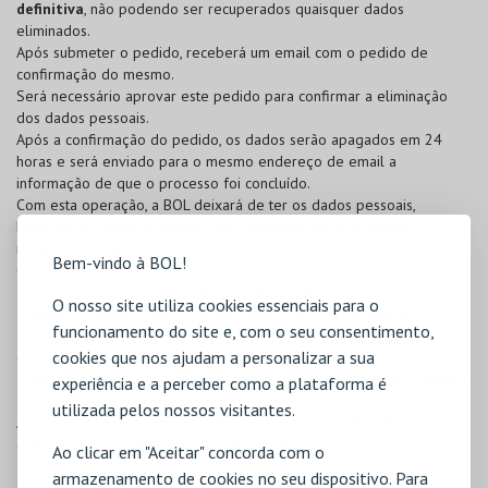
definitiva
, não podendo ser recuperados quaisquer dados
eliminados.
Após submeter o pedido, receberá um email com o pedido de
confirmação do mesmo.
Será necessário aprovar este pedido para confirmar a eliminação
dos dados pessoais.
Após a confirmação do pedido, os dados serão apagados em 24
horas e será enviado para o mesmo endereço de email a
informação de que o processo foi concluído.
Com esta operação, a BOL deixará de ter os dados pessoais,
histórico de compras, sendo ainda disponibilizadas quaisquer
reservas efetuadas.
Bem-vindo à BOL!
O seu pedido poderá ser negado pelas seguintes razões:
- Efetuou uma reserva e a mesma ainda se encontra ativa;
O nosso site utiliza cookies essenciais para o
- Adquiriu bilhetes para um evento que ainda não se realizou;
funcionamento do site e, com o seu consentimento,
- Adquiriu bilhetes para um evento com obrigação de preenchimento
cookies que nos ajudam a personalizar a sua
de inquérito e o mesmo ainda não se realizou;
- Adquiriu um cartão, onde esteja associado como cliente e o mesmo
experiência e a perceber como a plataforma é
ainda se encontra ativo.
utilizada pelos nossos visitantes.
Assim que todas as condições em cima não se verifiquem, poderá
efetuar um novo pedido de esquecimento no nosso sistema.
Ao clicar em "Aceitar" concorda com o
armazenamento de cookies no seu dispositivo. Para